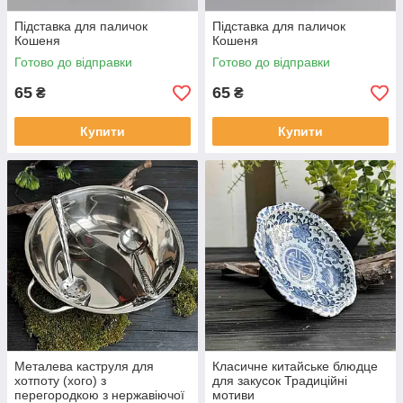
Підставка для паличок
Підставка для паличок
Кошеня
Кошеня
Готово до відправки
Готово до відправки
65
65
₴
₴
Купити
Купити
Металева каструля для
Класичне китайське блюдце
хотпоту (хого) з
для закусок Традиційні
перегородкою з нержавіючої
мотиви