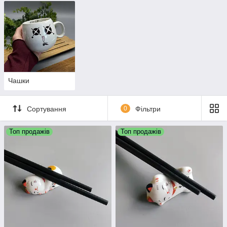
Чашки
Сортування
0
Фільтри
Топ продажів
Топ продажів