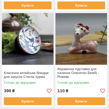
Купити
Купити
Керамічна підставка для
Класичне китайське блюдце
паличок Оленятко Бембі -
для закусок Стигла хурма
Рожеве
Готово до відправки
Готово до відправки
390
110
₴
₴
Купити
Купити