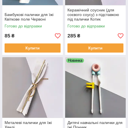
Керамічний соусник (для
Бамбукові палички для їжі
соєвого соусу) з підставкою
Квіткове поле Червоні
під палички Котик
Готово до відправки
Готово до відправки
85
285
₴
₴
Купити
Купити
Новинка
Металеві палички для їжі
Дитячі навчальні палички для
Хвилі
їжі Пончик