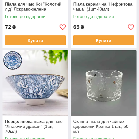
Піала для чаю Кої "Колотий
Піала керамічна "Нефритова
лід" Яскраво-зелена
чаша" (1шт 40мл)
Готово до відправки
Готово до відправки
72
65
₴
₴
Купити
Купити
Порцелянова піала для чаю
Скляна піала для чайних
"Літаючий дракон" (1шт,
церемоній Крапки 1 шт., 50
70мл)
мл
Готово до відправки
Готово до відправки