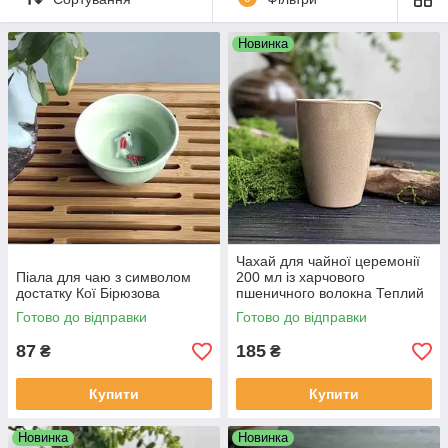
Новинка
Чахай для чайної церемонії
Піала для чаю з символом
200 мл із харчового
достатку Кої Бірюзова
пшеничного волокна Теплий
камінь
Готово до відправки
Готово до відправки
87
185
₴
₴
Купити
Купити
Новинка
Новинка