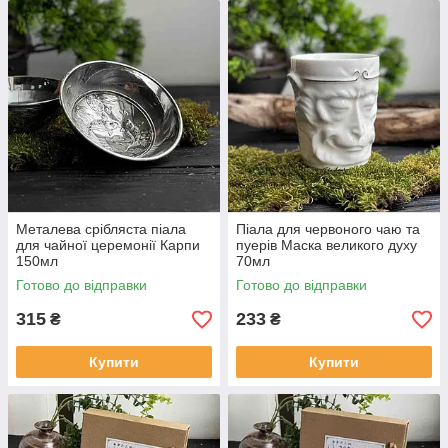
Металева срібляста піала
Піала для червоного чаю та
для чайної церемонії Карпи
пуерів Маска великого духу
150мл
70мл
Готово до відправки
Готово до відправки
315
233
₴
₴
Купити
Купити