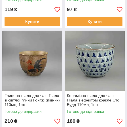
119
97
₴
₴
Купити
Купити
Глиняна піала для чаю Піала
Керамічна піала для чаю
зі світлої глини Гонгжі (півник)
Піала з ефектом кракле Сто
110мл, 1шт
Будд 110мл, 1шт
Готово до відправки
Готово до відправки
210
180
₴
₴