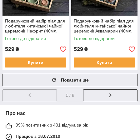
Подарунковий набір піал для
Подарунковий набір піал для
любителя китайської чайної
любителя китайської чайної
церемонії Нефрит (40мл,
церемонії Аквамарин (40мл,
6шт)
6шт)
Готово до відправки
Готово до відправки
529
529
₴
₴
Купити
Купити
Показати ще
1
/ 8
Про нас
99% позитивних з 401 відгука за рік
Працює з 18.07.2019