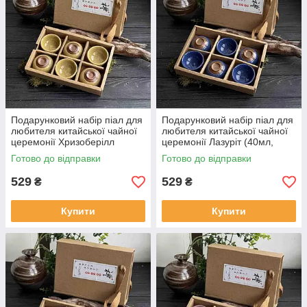
Подарунковий набір піал для
Подарунковий набір піал для
любителя китайської чайної
любителя китайської чайної
церемонії Хризоберілл
церемонії Лазуріт (40мл,
(40мл, 6шт)
6шт)
Готово до відправки
Готово до відправки
529
529
₴
₴
Купити
Купити