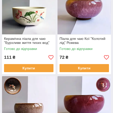
Керамічна піала для чаю
Піала для чаю Кої "Колотий
"Бурхливе життя тихих вод"
лід" Рожева
Готово до відправки
Готово до відправки
111
72
₴
₴
Купити
Купити