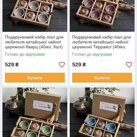
Подарунковий набір піал для
Подарунковий набір піал для
любителя китайської чайної
любителя китайської чайної
церемонії Кварц (40мл, 6шт)
церемонії Терракот (40мл,
6шт)
Готово до відправки
Готово до відправки
529
529
₴
₴
Купити
Купити