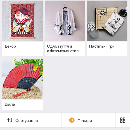
Декор
Одяг/взуття в
Настільні ігри
азіатському стилі
Віяла
Сортування
0
Фільтри