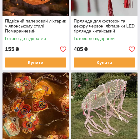
Підвісний паперовий ліхтарик
Гірлянда для фотозон та
у японському стилі
декору червоні ліхтарики LED
Помаранчевий
гірлянда китайський
циліндричний ліхтарик
Готово до відправки
Готово до відправки
155
485
₴
₴
Купити
Купити