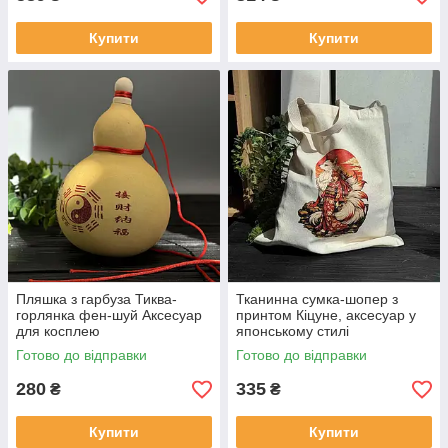
Купити
Купити
Пляшка з гарбуза Тиква-
Тканинна сумка-шопер з
горлянка фен-шуй Аксесуар
принтом Кіцуне, аксесуар у
для косплею
японському стилі
Готово до відправки
Готово до відправки
280
335
₴
₴
Купити
Купити