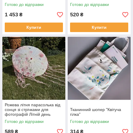
масляного паперу Блакитна
Готово до відправки
Готово до відправки
1 453
520
₴
₴
Купити
Купити
Рожева літня парасолька від
сонця зі стрічками для
Тканинний шопер "Квітуча
фотографій Літній день
гілка"
Готово до відправки
Готово до відправки
589
314
₴
₴