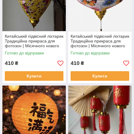
Китайський підвісний ліхтарик
Китайський підвісний ліхтарик
Традиційна прикраса для
Традиційна прикраса для
фотозон | Місячного нового
фотозон | Місячного нового
року Жовтий фігурний
року ліхтарик з орнаментом
Готово до відправки
Готово до відправки
ліхтарик
410
410
₴
₴
Купити
Купити