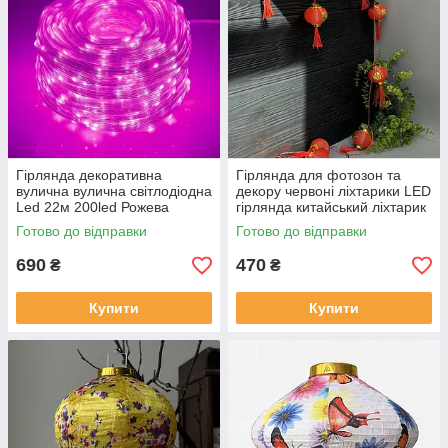
Гірлянда декоративна
Гірлянда для фотозон та
вулична вулична світлодіодна
декору червоні ліхтарики LED
Led 22м 200led Рожева
гірлянда китайський ліхтарик
Готово до відправки
Готово до відправки
690
470
₴
₴
Купити
Купити