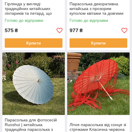
Гірлянда у вигляді
Парасолька декоративна
традиційних китайських
китайська з прозорим
ліхтариків та петард, що
куполом квітами та довгими
символізують удачу та
стрічками для фотосесій
Готово до відправки
Готово до відправки
процвітання LED гірлянда
575
977
₴
₴
Купити
Купити
Парасолька для фотосесій
Ruoshui | китайська
Літня парасолька від сонця зі
традиційна парасолька з
стрічками Класична червона