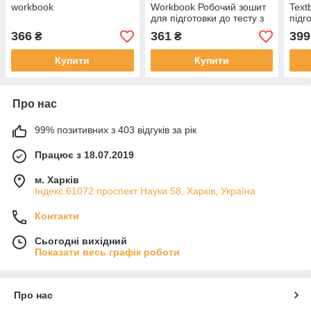
workbook
Workbook Робочий зошит
Text
для підготовки до тесту з
підг
китайського
кита
366
361
399
₴
₴
рівн
Купити
Купити
Про нас
99% позитивних з 403 відгуків за рік
Працює з 18.07.2019
м. Харків
Індекс 61072 проспект Науки 58, Харків, Україна
Контакти
Сьогодні вихідний
Показати весь графік роботи
Про нас