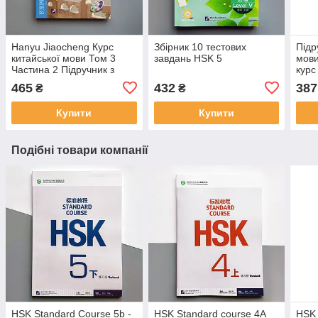
Hanyu Jiaocheng Курс
Збірник 10 тестових
Підр
китайської мови Том 3
завдань HSK 5
мови
Частина 2 Підручник з
курс
китайської мови
465
432
387
₴
₴
Купити
Купити
Подібні товари компанії
HSK Standard Course 5b -
HSK Standard course 4A
HSK 