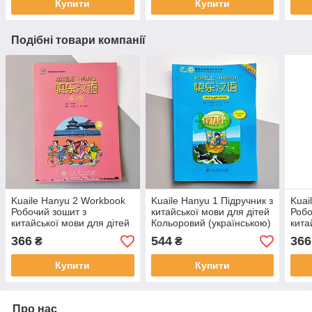
Купити
Купити
Подібні товари компанії
Kuaile Hanyu 2 Workbook
Kuaile Hanyu 1 Підручник з
Kuai
Робочий зошит з
китайської мови для дітей
Робо
китайської мови для дітей
Кольоровий (українською)
кита
Чорно-білий (англійською)
Чорн
366
544
366
₴
₴
Купити
Купити
Про нас