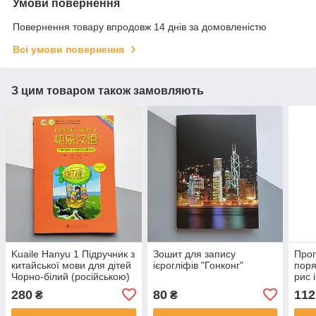
Умови повернення
Повернення товару впродовж 14 днів за домовленістю
Всі умови повернення
З цим товаром також замовляють
Kuaile Hanyu 1 Підручник з
Зошит для запису
Проп
китайської мови для дітей
ієрогліфів "Гонконг"
поря
Чорно-білий (російською)
рис і
280
80
112
₴
₴