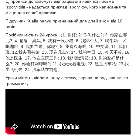
Ці прописи допоможуть відпрацювати навички письма
їєрогліфів - надається приклад їєрогліфу, його написання та
місце для вашої практики.
Підручник Kuaile hanyu призначений для дітей віком від 10
років.
Посібник містить 24 урока （1. 你好; 2. 你叫什么?; 3. 你家在哪
儿?; 4. 爸爸，妈妈; 5. 我有一只小猫; 6. 我家不大; 7. 喝牛奶、 不
喝咖啡; 8. 我要苹果、你呢?; 9. 我喜欢海鲜; 10. 中文课; 11. 我们
班; 12.我去图书馆; 13. 现在几点?; 14. 我的生日; 15. 今天不冷; 16.
他是医生; 17. 他在医院工作; 18. 我想做演员; 19. 你的爱好是什
么?; 20. 你会打网球吗?; 21. 我天天看电视; 22. 这是火车站; 23.我
坐飞机去; 24. 汽车站在前边;
Уроки містять діалоги, нову лексику, вправи на аудіювання та
грамматику.