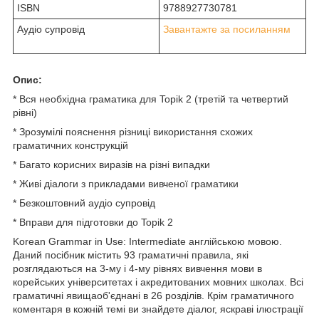
ISBN
9788927730781
Аудіо супровід
Завантажте за посиланням
Опис:
* Вся необхідна граматика для Topik 2 (третій та четвертий
рівні)
* Зрозумілі пояснення різниці використання схожих
граматичних конструкцій
* Багато корисних виразів на різні випадки
* Живі діалоги з прикладами вивченої граматики
* Безкоштовний аудіо супровід
* Вправи для підготовки до Topik 2
Korean Grammar in Use: Intermediate англійською мовою.
Даний посібник містить 93 граматичні правила, які
розглядаються на 3-му і 4-му рівнях вивчення мови в
корейських університетах і акредитованих мовних школах. Всі
граматичні явищаоб'єднані в 26 розділів. Крім граматичного
коментаря в кожній темі ви знайдете діалог, яскраві ілюстрації