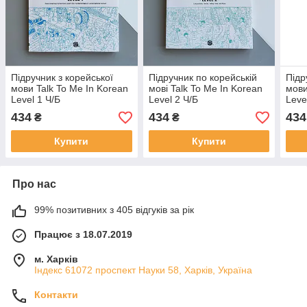
Підручник з корейської
Підручник по корейській
Підр
мови Talk To Me In Korean
мові Talk To Me In Korean
мови
Level 1 Ч/Б
Level 2 Ч/Б
Leve
434
434
434
₴
₴
Купити
Купити
Про нас
99% позитивних з 405 відгуків за рік
Працює з 18.07.2019
м. Харків
Індекс 61072 проспект Науки 58, Харків, Україна
Контакти