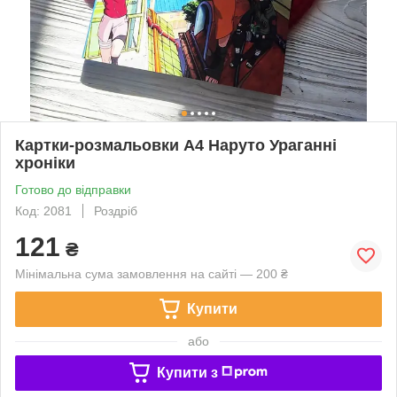
Картки-розмальовки А4 Наруто Ураганні
хроніки
Готово до відправки
Код: 2081
Роздріб
121
₴
Мінімальна сума замовлення на сайті — 200 ₴
Купити
або
Купити з