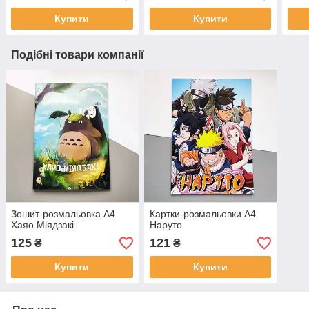
Купити
Купити
Подібні товари компанії
Зошит-розмальовка А4
Картки-розмальовки А4
Хаяо Міядзакі
Наруто
125
121
₴
₴
Купити
Купити