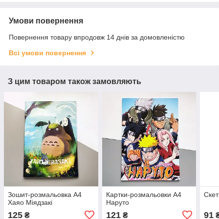
Умови повернення
Повернення товару впродовж 14 днів за домовленістю
Всі умови повернення
З цим товаром також замовляють
Зошит-розмальовка А4
Картки-розмальовки А4
Скет
Хаяо Міядзакі
Наруто
125
121
91
₴
₴