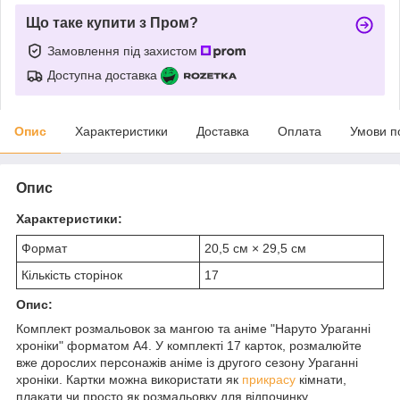
Що таке купити з Пром?
Замовлення під захистом
Доступна доставка
Опис
Характеристики
Доставка
Оплата
Умови п
Опис
Характеристики:
Формат
20,5 см × 29,5 см
Кількість сторінок
17
Опис:
Комплект розмальовок за мангою та аніме "Наруто Ураганні
хроніки" форматом А4. У комплекті 17 карток, розмалюйте
вже дорослих персонажів аніме із другого сезону Ураганні
хроніки. Картки можна використати як
прикрасу
кімнати,
плакати чи просто як розмальовку для відпочинку.