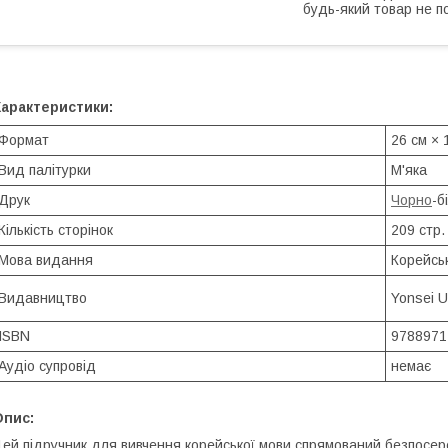
будь-який товар не п
Характеристики:
Формат
26 см × 
Вид палітурки
М'яка
Друк
Чорно
-б
Кількість сторінок
209 стр.
Мова видання
Корейсь
Видавництво
Yonsei U
ISBN
9788971
Аудіо супровід
немає
Опис:
ей підручник для вивчення корейської мови спрямований безпосер