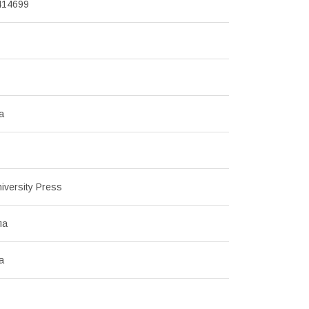
414699
а
iversity Press
ла
а