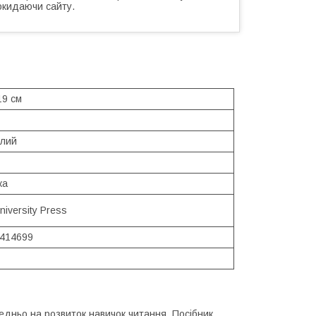
окидаючи сайту.
19 см
ілий
ка
niversity Press
414699
едньо на розвиток навичок читання. Посібник