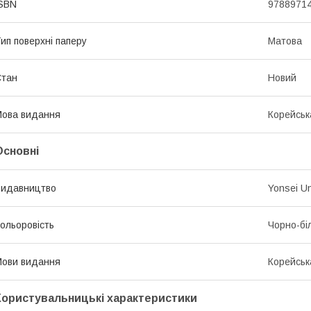
SBN
9788971
ип поверхні паперу
Матова
Стан
Новий
ова видання
Корейськ
Основні
Видавництво
Yonsei Un
ольоровість
Чорно-бі
ови видання
Корейськ
Користувальницькі характеристики