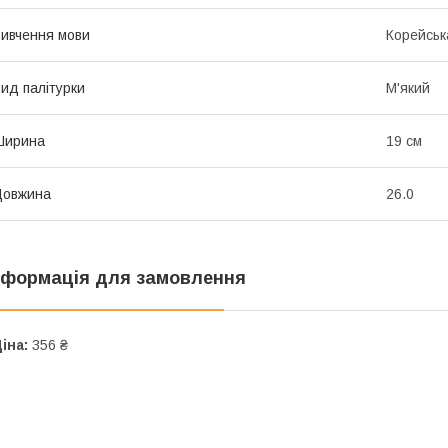
ивчення мови
Корейськ
ид палітурки
М'який
Ширина
19 см
Довжина
26.0
нформація для замовлення
іна:
356 ₴