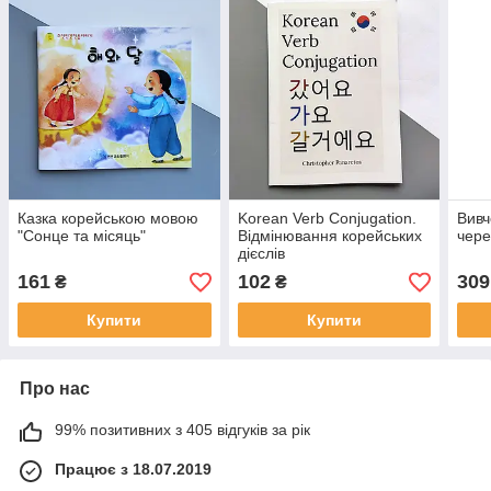
Казка корейською мовою
Korean Verb Conjugation.
Вивч
"Сонце та місяць"
Відмінювання корейських
чере
дієслів
161
102
309
₴
₴
Купити
Купити
Про нас
99% позитивних з 405 відгуків за рік
Працює з 18.07.2019