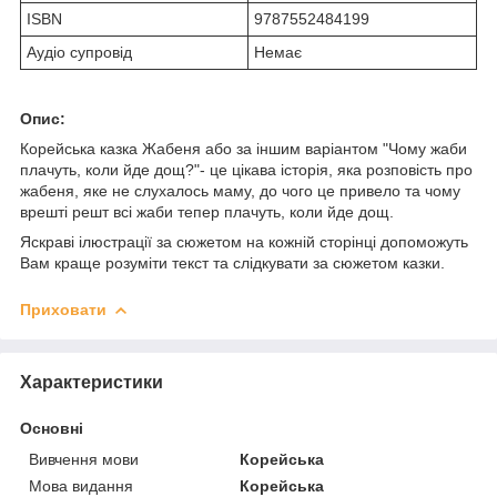
ISBN
9787552484199
Аудіо супровід
Немає
Опис:
Корейська казка Жабеня або за іншим варіантом "Чому жаби
плачуть, коли йде дощ?"- це цікава історія, яка розповість про
жабеня, яке не слухалось маму, до чого це привело та чому
врешті решт всі жаби тепер плачуть, коли йде дощ.
Яскраві ілюстрації за сюжетом на кожній сторінці допоможуть
Вам краще розуміти текст та слідкувати за сюжетом казки.
Приховати
Характеристики
Основні
Вивчення мови
Корейська
Мова видання
Корейська