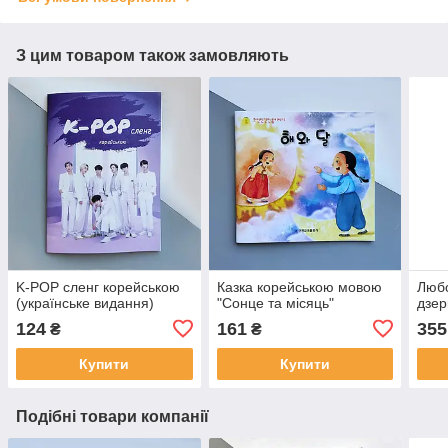
З цим товаром також замовляють
K-POP сленг корейською
Казка корейською мовою
Любо
(українське видання)
"Сонце та місяць"
дзер
124
161
355
₴
₴
Купити
Купити
Подібні товари компанії