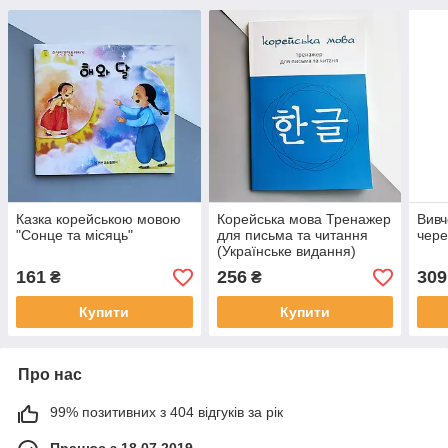
Казка корейською мовою
Корейська мова Тренажер
Вивч
"Сонце та місяць"
для письма та читання
чере
(Українське видання)
161
256
309
₴
₴
Купити
Купити
Про нас
99% позитивних з 404 відгуків за рік