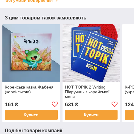
Всі умови повернення
З цим товаром також замовляють
Корейська казка Жабеня
HOT TOPIK 2 Writing
K-PO
(корейською)
Підручник з корейської
(укр
мови
161
631
124
₴
₴
Купити
Купити
Подібні товари компанії