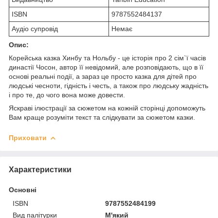
ISBN
9787552484137
Аудіо супровід
Немає
Опис:
Корейська казка Хинбу та Нольбу - це історія про 2 сім`ї часів
династії Чосон, автор її невідомий, але розповідають, що в її
основі реальні події, а зараз це просто казка для дітей про
людські чесноти, гідність і честь, а також про людську жадність
і про те, до чого вона може довести.
Яскраві ілюстрації за сюжетом на кожній сторінці допоможуть
Вам краще розуміти текст та слідкувати за сюжетом казки.
Приховати
Характеристики
Основні
ISBN
9787552484199
Вид палітурки
М'який