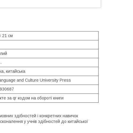
× 21 см
ілий
.
ка, китайська
Language and Culture University Press
930687
те за qr кодом на обороті книги
овних здібностей і конкретних навичок
осконалення у учнів здібностей до китайської