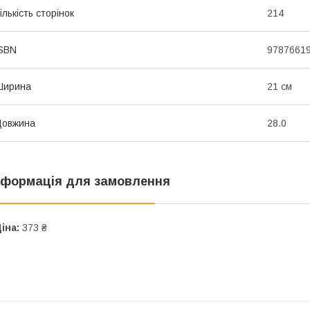
ількість сторінок
214
SBN
9787661
Ширина
21 см
Довжина
28.0
нформація для замовлення
іна:
373 ₴