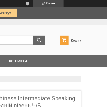
Кошик
Кошик
И
КОНТАКТИ
hinese Intermediate Speaking
едній рівень Ч/Б