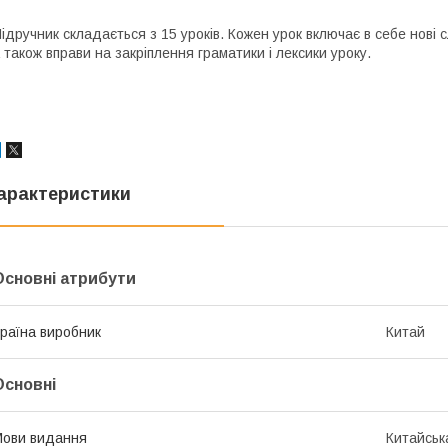
ідручник складається з 15 уроків. Кожен урок включає в себе нові 
 також вправи на закріплення граматики і лексики уроку.
арактеристики
Основні атрибути
раїна виробник
Китай
Основні
ови видання
Китайська