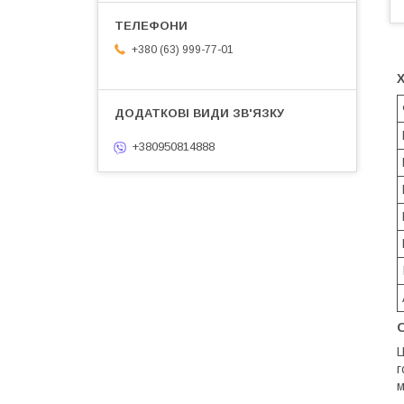
+380 (63) 999-77-01
+380950814888
Ц
г
м