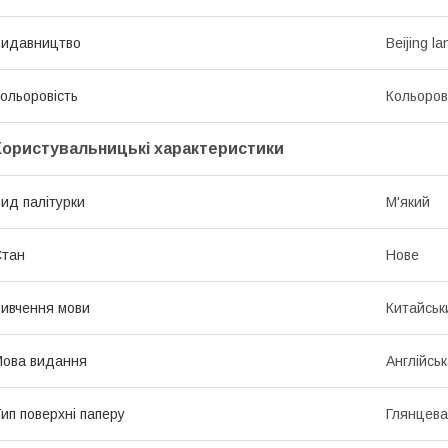
Видавництво
Beijing l
ольоровість
Кольоро
Користувальницькі характеристики
ид палітурки
М'який
Стан
Нове
ивчення мови
Китайськ
ова видання
Англійсь
ип поверхні паперу
Глянцева