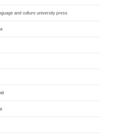
anguage and culture university press
ва
ий
ка