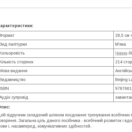
Характеристики:
Формат
28,5 см 
Вид палітурки
М'яка
Кольоровість
Чорно
-б
Кількість сторінок
214 стор
Мова видання
Англійсь
Видавництво
Beijing 
ISBN
9787661
Аудіо супровід
завантаж
Опис:
ей підручник складений шляхом поєднання тренування всебічних м
оворіння. Загальна ціль даного посібника - всебічний розвиток і вд
ови і, насамперед, комунікативних здібностей.