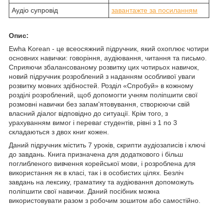
Аудіо супровід
завантажте за посиланням
Опис:
Ewha Korean - це всеосяжний підручник, який охоплює чотири
основних навички: говоріння, аудіювання, читання та письмо.
Сприяючи збалансованому розвитку цих чотирьох навичок,
новий підручник розроблений з наданням особливої уваги
розвитку мовних здібностей. Розділ «Спробуй» в кожному
розділі розроблений, щоб допомогти учням поліпшити свої
розмовні навички без запам'ятовування, створюючи свій
власний діалог відповідно до ситуації. Крім того, з
урахуванням вимог і переваг студентів, рівні з 1 по 3
складаються з двох книг кожен.
Даний підручник містить 7 уроків, скрипти аудіозаписів і ключі
до завдань. Книга призначена для додаткового і більш
поглибленого вивчення корейської мови, і розроблена для
використання як в класі, так і в особистих цілях. Безліч
завдань на лексику, граматику та аудіювання допоможуть
поліпшити свої навички. Даний посібник можна
використовувати разом з робочим зошитом або самостійно.