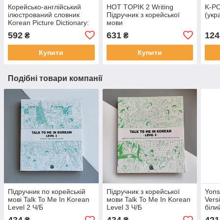
Корейсько-англійський
HOT TOPIK 2 Writing
K-PO
ілюстрований словник
Підручник з корейської
(укр
Korean Picture Dictionary:
мови
Learn 1,500 Korean Words
592
631
124
₴
₴
and Phrases
Купити
Купити
Подібні товари компанії
Підручник по корейській
Підручник з корейської
Yons
мові Talk To Me In Korean
мови Talk To Me In Korean
Vers
Level 2 Ч/Б
Level 3 Ч/Б
біли
коре