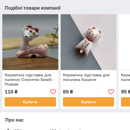
Подібні товари компанії
Керамічна підставка для
Керамічна підставка для
Кера
паличок Оленятко Бембі -
пензлика Кошеня
пали
Рожеве
110
65
95
₴
₴
Купити
Купити
Про нас