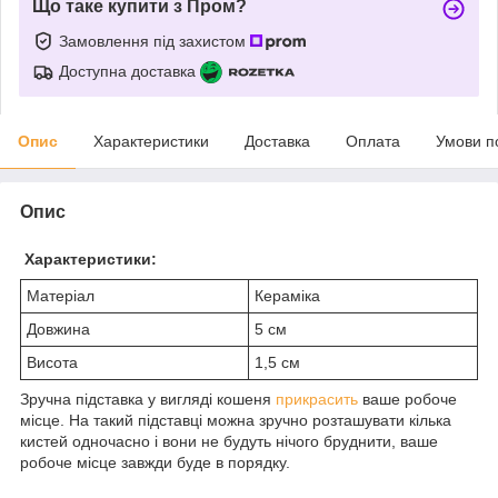
Що таке купити з Пром?
Замовлення під захистом
Доступна доставка
Опис
Характеристики
Доставка
Оплата
Умови п
Опис
Характеристики:
Матеріал
Кераміка
Довжина
5 см
Висота
1,5 см
Зручна підставка у вигляді кошеня
прикрасить
ваше робоче
місце. На такий підставці можна зручно розташувати кілька
кистей одночасно і вони не будуть нічого бруднити, ваше
робоче місце завжди буде в порядку.