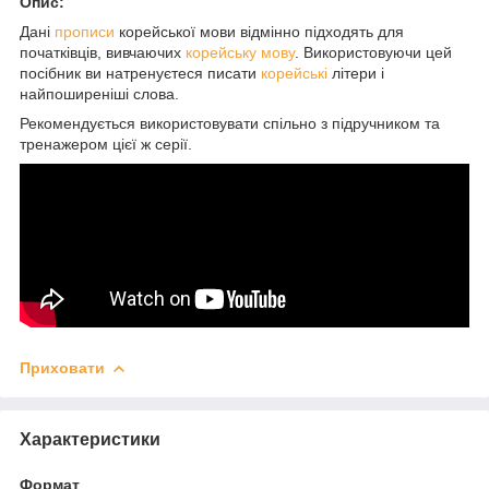
Опис:
Дані
прописи
корейської мови відмінно підходять для
початківців, вивчаючих
корейську мову
. Використовуючи цей
посібник ви натренуєтеся писати
корейські
літери і
найпоширеніші слова.
Рекомендується використовувати спільно з підручником та
тренажером цієї ж серії.
Приховати
Характеристики
Формат