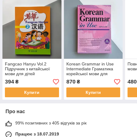
Fangcao Hanyu Vol.2
Korean Grammar in Use
Повн
Підручник з китайської
Intermediate Граматика
мов
мови для дітей
корейської мови для
продовжуючих
394
870
480
₴
₴
Купити
Купити
Про нас
99% позитивних з 405 відгуків за рік
Працює з 18.07.2019