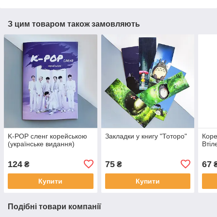
З цим товаром також замовляють
K-POP сленг корейською
Закладки у книгу "Тоторо"
Коре
(українське видання)
Втіл
124
75
67
₴
₴
Купити
Купити
Подібні товари компанії