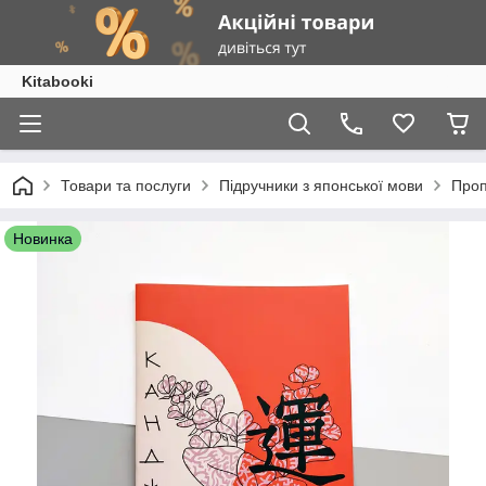
Kitabooki
Товари та послуги
Підручники з японської мови
Проп
Новинка