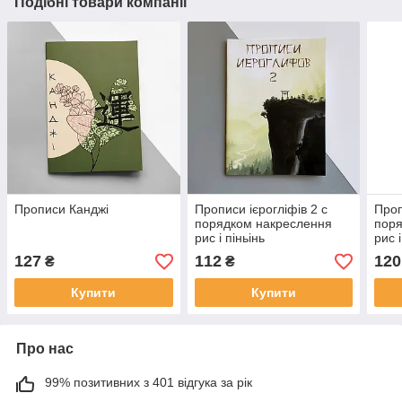
Подібні товари компанії
Прописи Канджі
Прописи ієрогліфів 2 c
Проп
порядком накреслення
поря
рис і піньінь
рис і
127
112
120
₴
₴
Купити
Купити
Про нас
99% позитивних з 401 відгука за рік