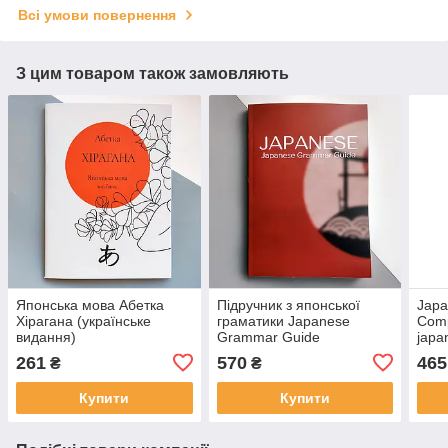
Всі умови повернення
З цим товаром також замовляють
Японська мова Абетка
Підручник з японської
Japa
Хірагана (українське
граматики Japanese
Comp
видання)
Grammar Guide
japa
(Вол
261
570
465
₴
₴
Мар
Купити
Купити