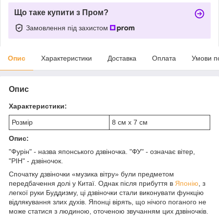
Що таке купити з Пром?
Замовлення під захистом
Опис
Характеристики
Доставка
Оплата
Умови п
Опис
Характеристики:
Розмір
8 см х 7 см
Опис:
"Фурін" - назва японського дзвіночка. "ФУ" - означає вітер,
"РІН" - дзвіночок.
Спочатку дзвіночки «музика вітру» були предметом
передбачення долі у Китаї. Однак після прибуття в
Японію
, з
легкої руки Буддизму, ці дзвіночки стали виконувати функцію
відлякування злих духів. Японці вірять, що нічого поганого не
може статися з людиною, оточеною звучанням цих дзвіночків.