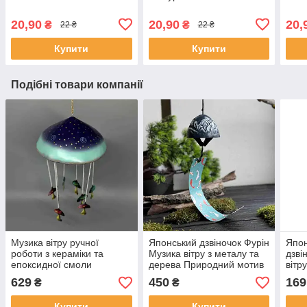
20,90
20,90
20,
₴
₴
22 ₴
22 ₴
Купити
Купити
Подібні товари компанії
Музика вітру ручної
Японський дзвіночок Фурін
Япон
роботи з кераміки та
Музика вітру з металу та
дзві
епоксидної смоли
дерева Природний мотив
вітр
Грибний Дощ
629
450
169
₴
₴
Купити
Купити