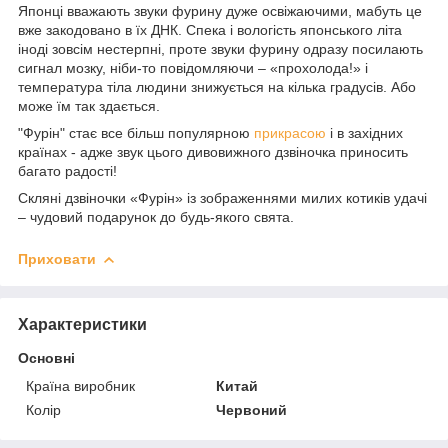
Японці вважають звуки фурину дуже освіжаючими, мабуть це
вже закодовано в їх ДНК. Спека і вологість японського літа
іноді зовсім нестерпні, проте звуки фурину одразу посилають
сигнал мозку, ніби-то повідомляючи – «прохолода!» і
температура тіла людини знижується на кілька градусів. Або
може їм так здається.
"Фурін" стає все більш популярною
прикрасою
і в західних
країнах - адже звук цього дивовижного дзвіночка приносить
багато радості!
Скляні дзвіночки «Фурін» із зображеннями милих котиків удачі
– чудовий подарунок до будь-якого свята.
Приховати
Характеристики
Основні
Країна виробник
Китай
Колір
Червоний