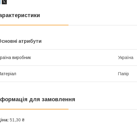
арактеристики
Основні атрибути
раїна виробник
Україна
атеріал
Папір
нформація для замовлення
іна:
51,30 ₴