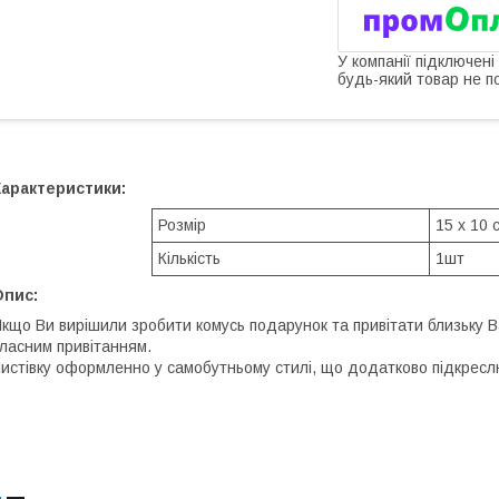
У компанії підключені
будь-який товар не п
Характеристики:
Розмір
15 х 10 
Кількість
1шт
Опис:
кщо Ви вирішили зробити комусь подарунок та привітати близьку В
ласним привітанням.
истівку оформленно у самобутньому стилі, що додатково підкресл