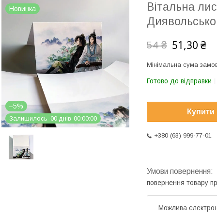
Вітальна лис
Новинка
Диявольськог
51,30 ₴
54 ₴
Мінімальна сума замов
Готово до відправки
–5%
Купити
Залишилось
0
0
днів
0
0
0
0
0
0
+380 (63) 999-77-01
повернення товару п