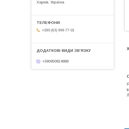
Харків, Україна
+380 (63) 999-77-01
+380950814888
Я
в
Л