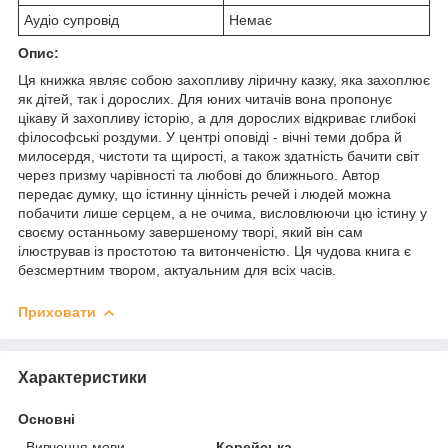
Аудіо супровід
Немає
Опис:
Ця книжка являє собою захопливу ліричну казку, яка захоплює
як дітей, так і дорослих. Для юних читачів вона пропонує
цікаву й захопливу історію, а для дорослих відкриває глибокі
філософські роздуми. У центрі оповіді - вічні теми добра й
милосердя, чистоти та щирості, а також здатність бачити світ
через призму чарівності та любові до ближнього. Автор
передає думку, що істинну цінність речей і людей можна
побачити лише серцем, а не очима, висловлюючи цю істину у
своєму останньому завершеному творі, який він сам
ілюстрував із простотою та витонченістю. Ця чудова книга є
безсмертним твором, актуальним для всіх часів.
Приховати
Характеристики
Основні
Вивчення мови
Корейська