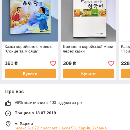
Казка корейською мовою
Вивчення корейської мови
Казк
"Сонце та місяць"
через казки
"При
161
309
228
₴
₴
Купити
Купити
Про нас
99% позитивних з 403 відгуків за рік
Працює з 18.07.2019
м. Харків
Індекс 61072 проспект Науки 58, Харків, Україна