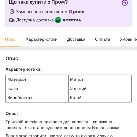
Що таке купити з Пром?
Замовлення під захистом
Доступна доставка
Опис
Характеристики
Доставка
Оплата
Умови п
Опис
Характеристики:
Матеріал
Метал
Колір
Золотий
Виробництво
Китай
Опис:
Традиційна східна прикраса для волосся – вишукана
шпилька, яка стане чудовим доповненням Вашої зачіски.
Допомагає створити швидку, легку та акуратну зачіску,