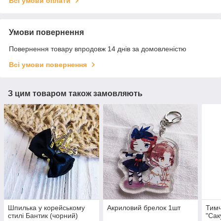
Всі умови оплати
Умови повернення
Повернення товару впродовж 14 днів за домовленістю
Всі умови повернення
З цим товаром також замовляють
Шпилька у корейському
Акриловий брелок 1шт
Тимч
стилі Бантик (чорний)
"Сак