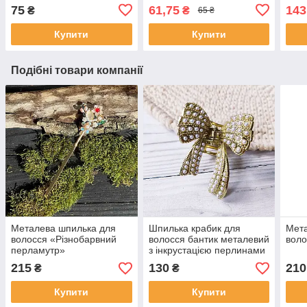
75
61,75
143
₴
₴
65 ₴
Купити
Купити
Подібні товари компанії
Металева шпилька для
Шпилька крабик для
Мета
волосся «Різнобарвний
волосся бантик металевий
воло
перламутр»
з інкрустацією перлинами
215
130
210
₴
₴
Купити
Купити