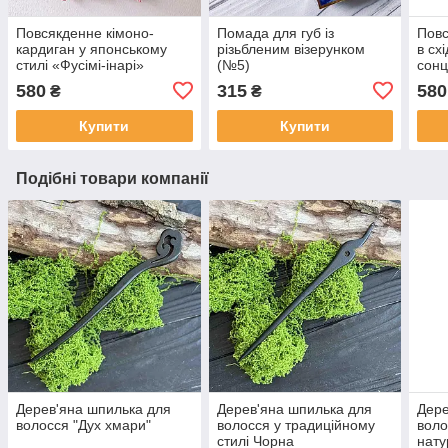
Повсякденне кімоно-
Помада для губ із
Повс
кардиган у японському
різьбленим візерунком
в сх
стилі «Фусімі-інарі»
(№5)
сон
580
315
580
₴
₴
Купити
Купити
Подібні товари компанії
Дерев'яна шпилька для
Дерев'яна шпилька для
Дере
волосся "Дух хмари"
волосся у традиційному
воло
стилі Чорна
нату