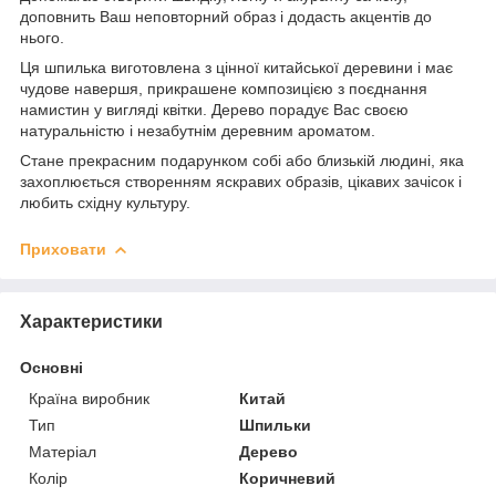
доповнить Ваш неповторний образ і додасть акцентів до
нього.
Ця шпилька виготовлена з цінної китайської деревини і має
чудове навершя, прикрашене композицією з поєднання
намистин у вигляді квітки. Дерево порадує Вас своєю
натуральністю і незабутнім деревним ароматом.
Стане прекрасним подарунком собі або близькій людині, яка
захоплюється створенням яскравих образів, цікавих зачісок і
любить східну культуру.
Приховати
Характеристики
Основні
Країна виробник
Китай
Тип
Шпильки
Матеріал
Дерево
Колір
Коричневий