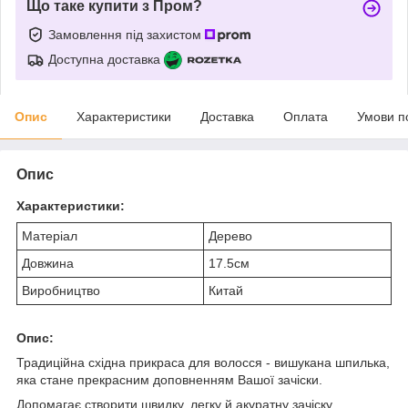
Що таке купити з Пром?
Замовлення під захистом
Доступна доставка
Опис
Характеристики
Доставка
Оплата
Умови п
Опис
Характеристики:
Матеріал
Дерево
Довжина
17.5см
Виробництво
Китай
Опис:
Традиційна східна прикраса для волосся - вишукана шпилька,
яка стане прекрасним доповненням Вашої зачіски.
Допомагає створити швидку, легку й акуратну зачіску,