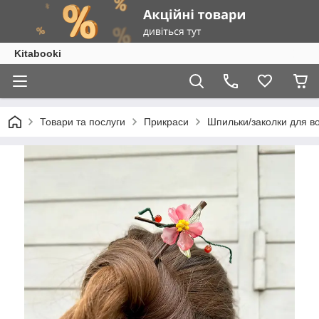
Kitabooki
Товари та послуги
Прикраси
Шпильки/заколки для в