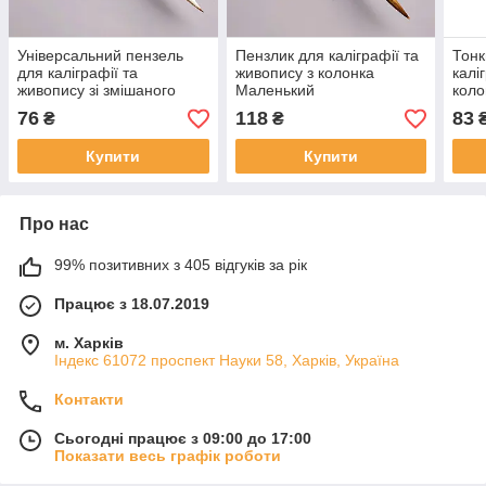
Універсальний пензель
Пензлик для каліграфії та
Тонк
для каліграфії та
живопису з колонка
калі
живопису зі змішаного
Маленький
коло
ворсу Маленький
76
118
83
₴
₴
Купити
Купити
Про нас
99% позитивних з 405 відгуків за рік
Працює з 18.07.2019
м. Харків
Індекс 61072 проспект Науки 58, Харків, Україна
Контакти
Сьогодні працює з 09:00 до 17:00
Показати весь графік роботи