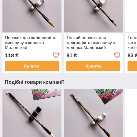
Пензлик для каліграфії та
Тонкий пензлик для
Тонк
живопису з колонка
каліграфії та живопису з
калі
Маленький
колонка Маленький
коло
118
81
83
₴
₴
Купити
Купити
Подібні товари компанії