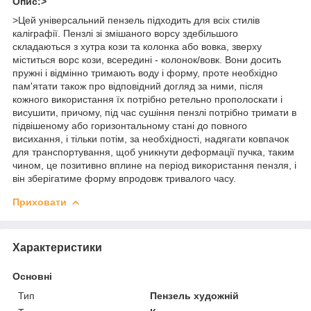
Опис:>
>Цей універсальний пензель підходить для всіх стилів
каліграфії. Пензлі зі змішаного ворсу здебільшого
складаються з хутра кози та колонка або вовка, зверху
міститься ворс кози, всередині - колонок/вовк. Вони досить
пружні і відмінно тримають воду і форму, проте необхідно
пам'ятати також про відповідний догляд за ними, після
кожного використання їх потрібно ретельно прополоскати і
висушити, причому, під час сушіння пензлі потрібно тримати в
підвішеному або горизонтальному стані до повного
висихання, і тільки потім, за необхідності, надягати ковпачок
для транспортування, щоб уникнути деформації пучка, таким
чином, це позитивно вплине на період використання пензля, і
він зберігатиме форму впродовж тривалого часу.
Приховати
Характеристики
Основні
Тип
Пензель художній