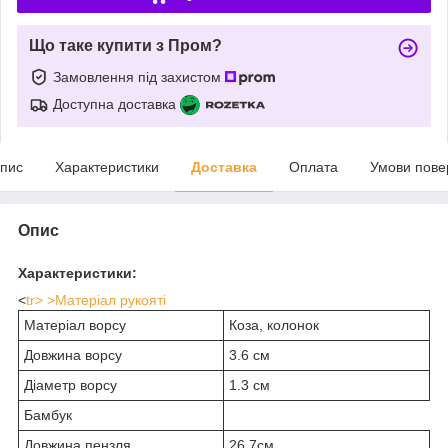
Що таке купити з Пром?
Замовлення під захистом
Доступна доставка
пис
Характеристики
Доставка
Оплата
Умови пове
Опис
Характеристики:
<
tr> >Матеріал рукояті
Матеріал ворсу
Коза, колонок
Довжина ворсу
3.6 см
Діаметр ворсу
1.3 см
Бамбук
Довжина пензля
26,7см