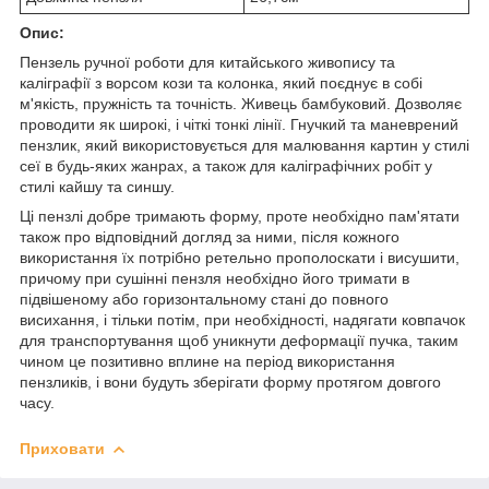
Опис:
Пензель ручної роботи для китайського живопису та
каліграфії з ворсом кози та колонка, який поєднує в собі
м'якість, пружність та точність. Живець бамбуковий. Дозволяє
проводити як широкі, і чіткі тонкі лінії. Гнучкий та маневрений
пензлик, який використовується для малювання картин у стилі
сеї в будь-яких жанрах, а також для каліграфічних робіт у
стилі кайшу та синшу.
Ці пензлі добре тримають форму, проте необхідно пам'ятати
також про відповідний догляд за ними, після кожного
використання їх потрібно ретельно прополоскати і висушити,
причому при сушінні пензля необхідно його тримати в
підвішеному або горизонтальному стані до повного
висихання, і тільки потім, при необхідності, надягати ковпачок
для транспортування щоб уникнути деформації пучка, таким
чином це позитивно вплине на період використання
пензликів, і вони будуть зберігати форму протягом довгого
часу.
Приховати