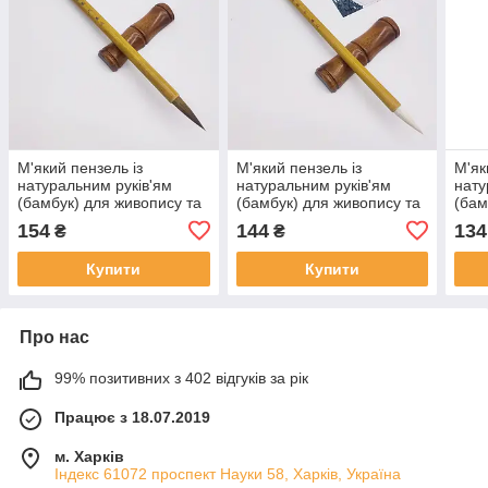
М'який пензель із
М'який пензель із
М'як
натуральним руків'ям
натуральним руків'ям
нату
(бамбук) для живопису та
(бамбук) для живопису та
(бам
каліграфії Колонок -
каліграфії Коза - середній
калі
154
144
134
₴
₴
великий
мал
Купити
Купити
Про нас
99% позитивних з 402 відгуків за рік
Працює з 18.07.2019
м. Харків
Індекс 61072 проспект Науки 58, Харків, Україна