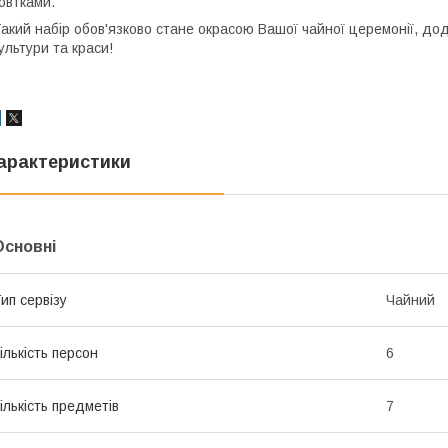
овтками.
акий набір обов'язково стане окрасою Вашої чайної церемонії, дод
ультури та краси!
арактеристики
Основні
ип сервізу
Чайний
ількість персон
6
ількість предметів
7