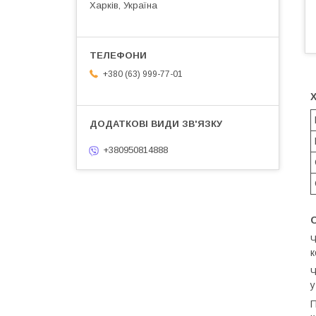
Харків, Україна
+380 (63) 999-77-01
+380950814888
Ч
к
Ч
у
П