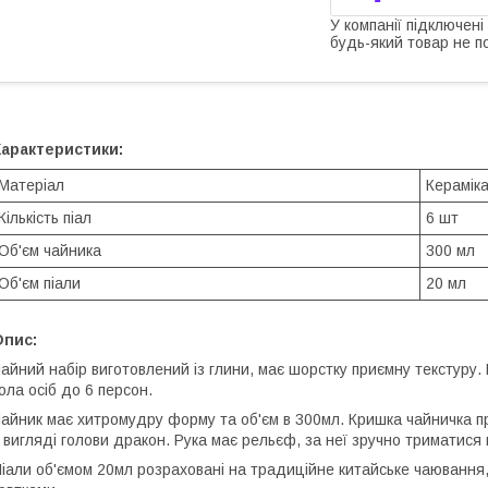
У компанії підключені
будь-який товар не п
Характеристики:
Матеріал
Керамік
Кількість піал
6 шт
Об'єм чайника
300 мл
Об'єм піали
20 мл
Опис:
айний набір виготовлений із глини, має шорстку приємну текстуру
ола осіб до 6 персон.
айник має хитромудру форму та об'єм в 300мл. Кришка чайничка п
 вигляді голови дракон. Рука має рельєф, за неї зручно триматися 
іали об'ємом 20мл розраховані на традиційне китайське чаювання