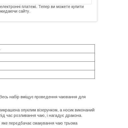
 електронні платежі. Тепер ви можете купити
окидаючи сайту.
а
. Весь набір вміщує проведення чаювання для
рикрашена опуклим візерунком, а носик виконаний
під час розливання чаю, і нагадує дракона.
, яке передбачає смакування чаю трьома