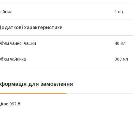
айник
1 шт.
Додаткові характеристики
б'єм чайної чашки
40 мл
б'єм чайника
300 мл
нформація для замовлення
іна:
997 ₴