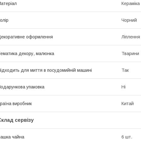
атеріал
Кераміка
олір
Чорний
екоративне оформлення
Ліплення
ематика декору, малюнка
Тварини
ідходить для миття в посудомийній машині
Так
одарункова упаковка
Ні
раїна виробник
Китай
Склад сервізу
ашка чайна
6 шт.