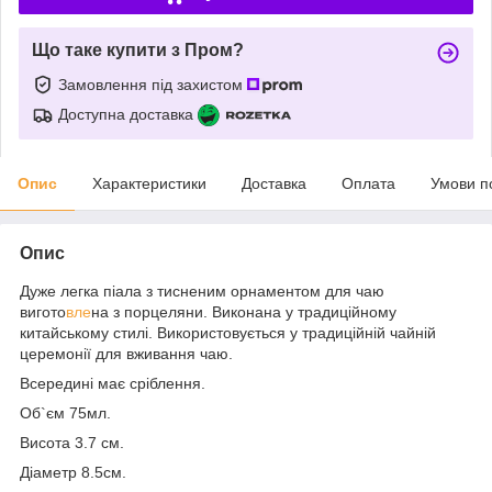
Що таке купити з Пром?
Замовлення під захистом
Доступна доставка
Опис
Характеристики
Доставка
Оплата
Умови п
Опис
Дуже легка піала з тисненим орнаментом для чаю
вигото
вле
на з порцеляни. Виконана у традиційному
китайському стилі. Використовується у традиційній чайній
церемонії для вживання чаю.
Всередині має сріблення.
Об`єм 75мл.
Висота 3.7 см.
Діаметр 8.5см.