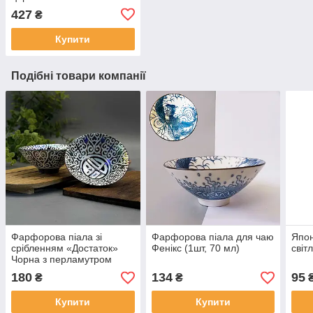
427
₴
Купити
Подібні товари компанії
Фарфорова піала зі
Фарфорова піала для чаю
Япон
срібленням «Достаток»
Фенікс (1шт, 70 мл)
світ
Чорна з перламутром
(1шт 75мл)
180
134
95
₴
₴
Купити
Купити