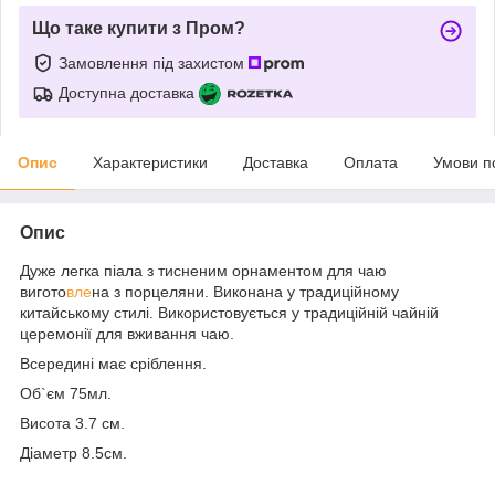
Що таке купити з Пром?
Замовлення під захистом
Доступна доставка
Опис
Характеристики
Доставка
Оплата
Умови п
Опис
Дуже легка піала з тисненим орнаментом для чаю
вигото
вле
на з порцеляни. Виконана у традиційному
китайському стилі. Використовується у традиційній чайній
церемонії для вживання чаю.
Всередині має сріблення.
Об`єм 75мл.
Висота 3.7 см.
Діаметр 8.5см.