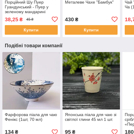
Порційний Шу Пуер
Металеве Чахе "Бамбук"
Чай 
Гуандунський - Пуер у
Ча (
зеленому мандарині
38,25
430
18,
₴
₴
45 ₴
Купити
Купити
Подібні товари компанії
Фарфорова піала для чаю
Японська піала для чаю зі
Порц
Фенікс (1шт, 70 мл)
світлої глини 45 мл 1 шт.
сріб
«Пер
єдин
134
95
180
₴
₴