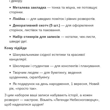
і декору.
Металева закладка
— тонка та міцна, не потовщує
сторінки.
Лінійка
— для швидких поміток і рівних розворотів.
Декоративний скотч (5 шт.)
— для оформлення
сторінок, листівок та паковання.
Набір стикерів для записів
— нотатки, чек-листи,
швидкі ідеї.
Кому підійде
Шанувальникам східної естетики та красивої
канцелярії.
Школярам і студентам — для конспектів і планування.
Творчим людям — для букетингу, ведення
щоденника, скрапбукінгу.
Як подарунок на день народження, 1 вересня, Новий
рік, «просто так».
З цим набором ваші записи набувають історії, а кожен
розворот — настрою. Візьміть «Легенди Небесноговорця»,
щоб надихатися щодня!