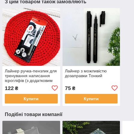
З цим товаром також замовляють
Лайнер ручка-пензлик для
Лайнер з можливістю
тренування написання
дозаправки Тонкий
ієрогліфів (з додатковим
чорнилом)
122
75
₴
₴
Купити
Купити
Подібні товари компанії