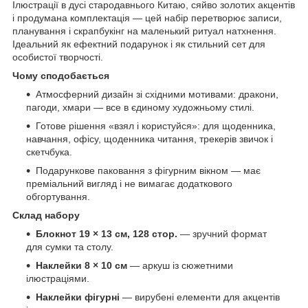
Ілюстрації в дусі стародавнього Китаю, сяйво золотих акцентів
і продумана комплектація — цей набір перетворює записи,
планування і скрапбукінг на маленький ритуал натхнення.
Ідеальний як ефектний подарунок і як стильний сет для
особистої творчості.
Чому сподобається
Атмосферний дизайн зі східними мотивами: дракони,
пагоди, хмари — все в єдиному художньому стилі.
Готове рішення «взял і користуйся»: для щоденника,
навчання, офісу, щоденника читання, трекерів звичок і
скетчбука.
Подарункове паковання з фігурним вікном — має
преміальний вигляд і не вимагає додаткового
обгортування.
Склад набору
Блокнот 19 × 13 см, 128 стор.
— зручний формат
для сумки та столу.
Наклейки 8 × 10 см
— аркуш із сюжетними
ілюстраціями.
Наклейки фігурні
— вирубені елементи для акцентів