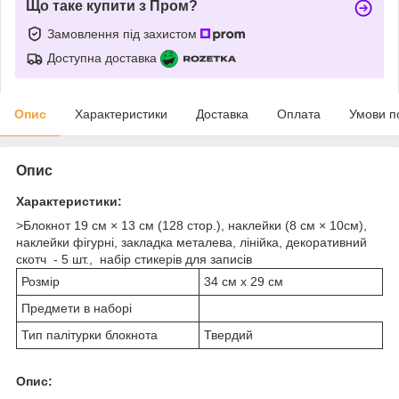
Що таке купити з Пром?
Замовлення під захистом
Доступна доставка
Опис
Характеристики
Доставка
Оплата
Умови п
Опис
Характеристики:
>Блокнот 19 см × 13 см (128 стор.), наклейки (8 см × 10см),
наклейки фігурні, закладка металева, лінійка, декоративний
скотч - 5 шт., набір стикерів для записів
Розмір
34 см х 29 см
Предмети в наборі
Тип палітурки блокнота
Твердий
Опис: