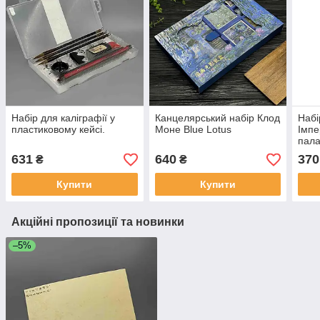
Набір для каліграфії у
Канцелярський набір Клод
Набі
пластиковому кейсі.
Моне Blue Lotus
Імпе
пала
сере
631
640
370
₴
₴
Купити
Купити
Акційні пропозиції та новинки
–5%